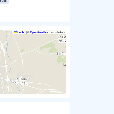
roues
Leaflet
|
©
OpenStreetMap
contributors