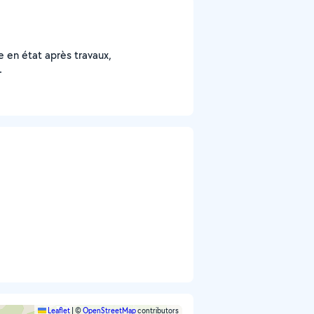
e en état après travaux,
.
Leaflet
|
©
OpenStreetMap
contributors