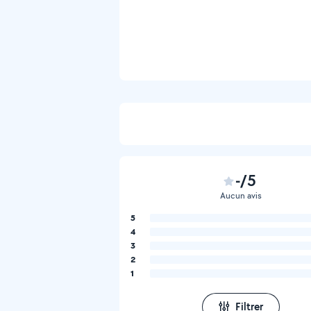
-/5
Aucun avis
5
4
3
2
1
Filtrer