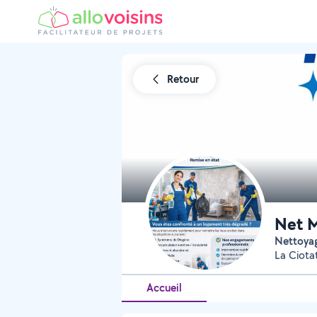
Retour
Net M
Nettoya
La Ciota
Accueil