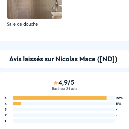
Salle de douche
Avis laissés sur Nicolas Mace ([ND])
4,9/5
Basé sur 24 avis
5
92%
4
8%
3
-
2
-
1
-