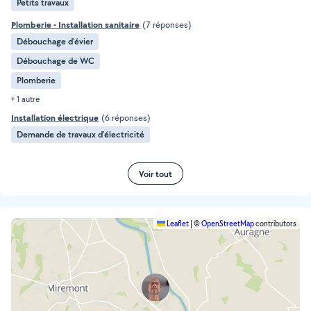
Petits travaux
Plomberie - Installation sanitaire
(7 réponses)
Débouchage d'évier
Débouchage de WC
Plomberie
+ 1 autre
Installation électrique
(6 réponses)
Demande de travaux d’électricité
Voir tout
Leaflet
|
©
OpenStreetMap
contributors