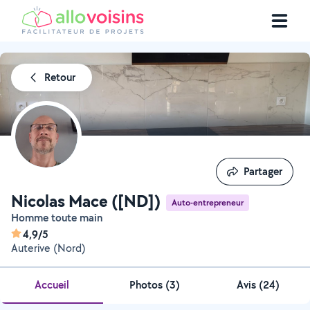
Retour
Partager
Partager
Nicolas Mace ([ND])
Auto-entrepreneur
Homme toute main
4,9/5
Auterive (Nord)
Accueil
Photos
(
3
)
Avis (24)