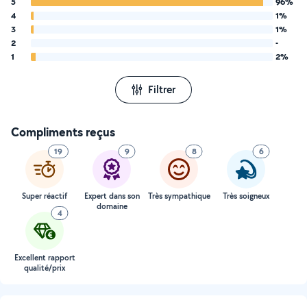
5
96%
4
1%
3
1%
2
-
1
2%
Filtrer
Compliments reçus
19
9
8
6
Super réactif
Expert dans son
Très sympathique
Très soigneux
domaine
4
Excellent rapport
qualité/prix