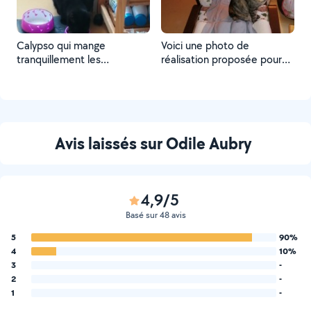
Calypso qui mange
Voici une photo de
tranquillement les
réalisation proposée pour
croquettes de ma poopy
un Voisin
Avis laissés sur Odile Aubry
4,9/5
Basé sur 48 avis
5
90%
4
10%
3
-
2
-
1
-