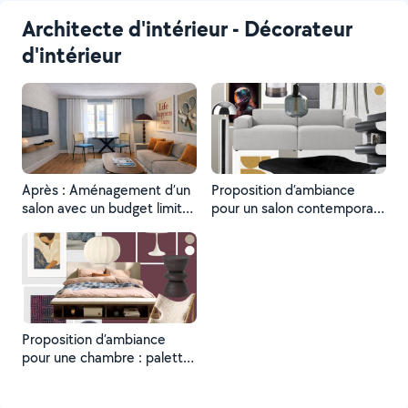
Architecte d'intérieur - Décorateur
d'intérieur
Après : Aménagement d’un
Proposition d’ambiance
salon avec un budget limité
pour un salon contemporain
: optimisation d’un espace
: association de chrome,
étroit pour gagner en
bois naturel et matières
sensation de volume et
texturées pour un intérieur
transformer un intérieur
élégant et équilibré.
terne en un espace plus
harmonieux.
Proposition d’ambiance
pour une chambre : palette
bordeaux, matières
naturelles et style Japandi