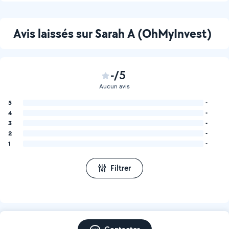
pour créer un espace
chaleureux, épuré et
apaisant.
Avis laissés sur Sarah A (OhMyInvest)
-/5
Aucun avis
5
-
4
-
3
-
2
-
1
-
Filtrer