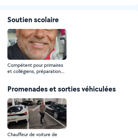
Soutien scolaire
Compétent pour primaires
et collégiens, préparation
au Brevet des collèges (oral
et écrit). Anciennement
Promenades et sorties véhiculées
Formateur commercial (4
ans A.D.T International).
Anciennement Directeur
d'agence commercial et
Directeur de Centre de
profit.
Chauffeur de voiture de