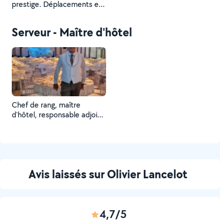
prestige. Déplacements en
local, national ou
international.
Serveur - Maître d'hôtel
Chef de rang, maître
d'hôtel, responsable adjoint
de restaurant en extra
(hôtels Carlton, Gd hôtel de
St Jean Cap Ferrat,
Anantara Plaza, Martinez,
Majestic, Villa Ephrusi de
Avis laissés sur Olivier Lancelot
Rochild, Club Med, Traiteurs
Lenôtre, Potel & Chabot ...)
4,7/5