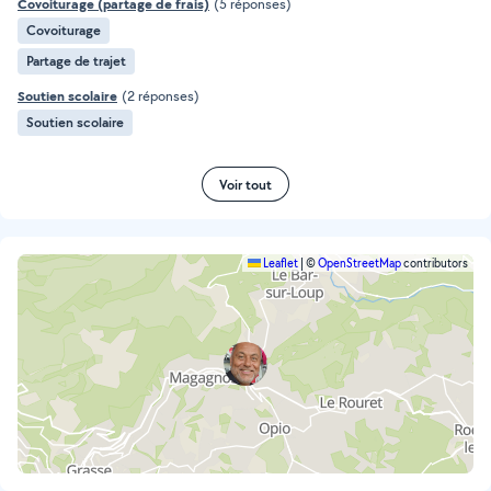
Covoiturage (partage de frais)
(5 réponses)
Covoiturage
Partage de trajet
Soutien scolaire
(2 réponses)
Soutien scolaire
Voir tout
Leaflet
|
©
OpenStreetMap
contributors