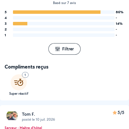
Basé sur 7 avis
5
86%
4
-
3
14%
2
-
1
-
Filtrer
Compliments reçus
1
Super réactif
5/5
Tom F.
posté le 10 juil. 2026
Serveur - Maître d'hôtel