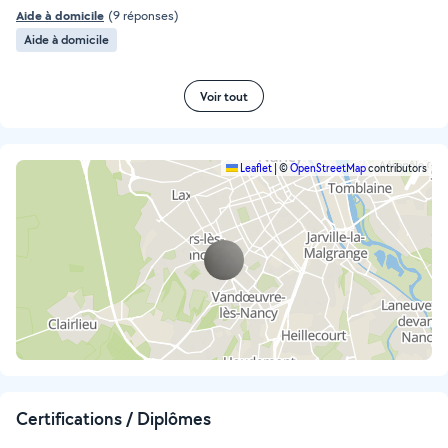
Aide à domicile
(9 réponses)
Aide à domicile
Voir tout
Leaflet
|
©
OpenStreetMap
contributors
Certifications / Diplômes