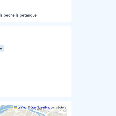
e la peche la petanque
ue
Leaflet
|
©
OpenStreetMap
contributors