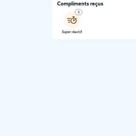
Compliments reçus
3
Super réactif