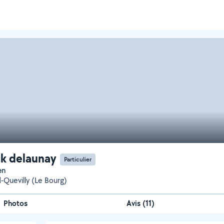
ck delaunay
Particulier
en
-Quevilly (Le Bourg)
Photos
Avis (11)