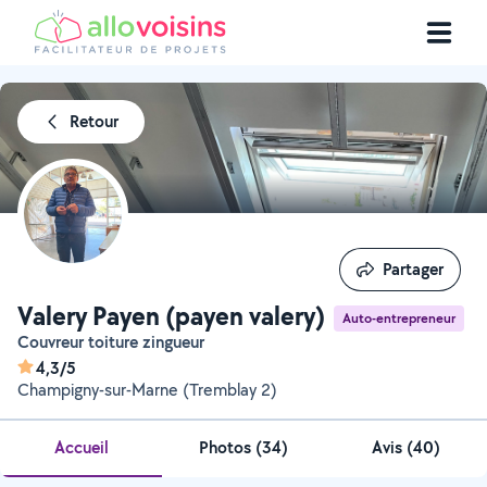
Retour
Partager
Partager
Valery Payen (payen valery)
Auto-entrepreneur
Couvreur toiture zingueur
4,3/5
Champigny-sur-Marne (Tremblay 2)
Accueil
Photos
(
34
)
Avis (40)