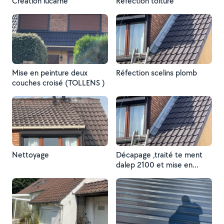
Création lucarne
Réfection toiture
Mise en peinture deux
Réfection scelins plomb
couches croisé (TOLLENS )
Nettoyage
Décapage ,traité te ment
dalep 2100 et mise en
peinture 2 couché croiser
peinture spécial plastifié
(TOLLENS)