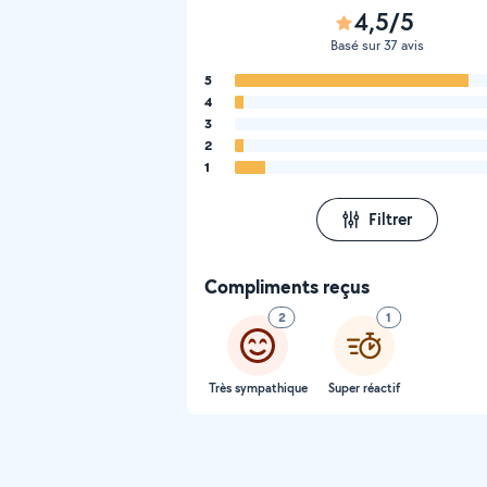
4,5/5
Basé sur 37 avis
5
4
3
2
1
Filtrer
Compliments reçus
2
1
Très sympathique
Super réactif