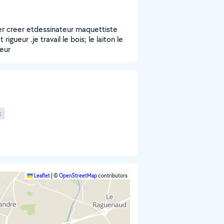
rmer creer etdessinateur maquettiste
igueur .je travail le bois; le laiton le
ieur
t
Leaflet
|
©
OpenStreetMap
contributors