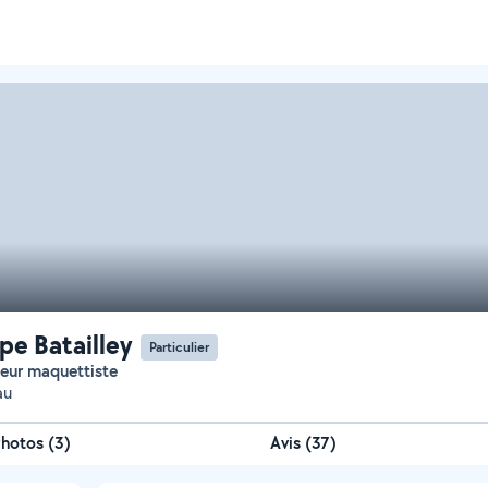
ppe Batailley
Particulier
teur maquettiste
au
Photos
(
3
)
Avis (37)