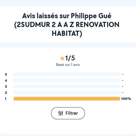
Avis laissés sur Philippe Gué
(2SUDMUR 2 A A Z RENOVATION
HABITAT)
1/5
Basé sur 1 avis
5
-
4
-
3
-
2
-
1
100%
Filtrer