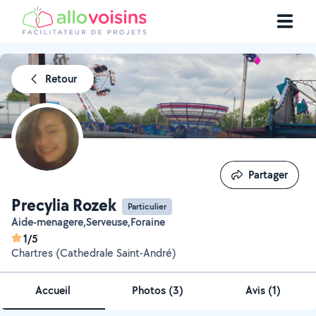
Retour
Partager
Partager
Precylia Rozek
Particulier
Aide-menagere,Serveuse,Foraine
1/5
Chartres (Cathedrale Saint-André)
Accueil
Photos
(
3
)
Avis (1)