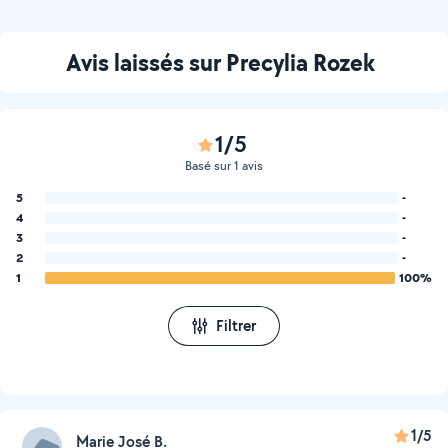
Avis laissés sur Precylia Rozek
1/5
Basé sur 1 avis
5
-
4
-
3
-
2
-
1
100%
Filtrer
1/5
Marie José B.