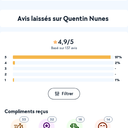
Avis laissés sur Quentin Nunes
4,9/5
Basé sur 137 avis
5
97%
4
2%
3
-
2
-
1
1%
Filtrer
Compliments reçus
33
32
16
14