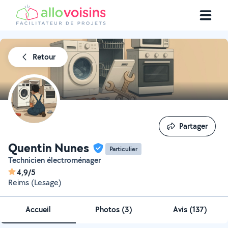
Retour
Partager
Partager
Quentin Nunes
Particulier
Technicien électroménager
4,9/5
Reims (Lesage)
Accueil
Photos
(
3
)
Avis (137)