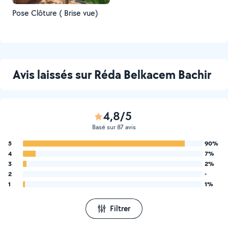
Pose Clôture ( Brise vue)
Avis laissés sur Réda Belkacem Bachir
4,8/5
Basé sur 87 avis
5
90%
4
7%
3
2%
2
-
1
1%
Filtrer