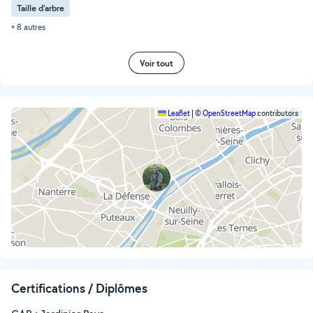
Taille d'arbre
+ 8 autres
Voir tout
Leaflet
|
©
OpenStreetMap
contributors
Certifications / Diplômes