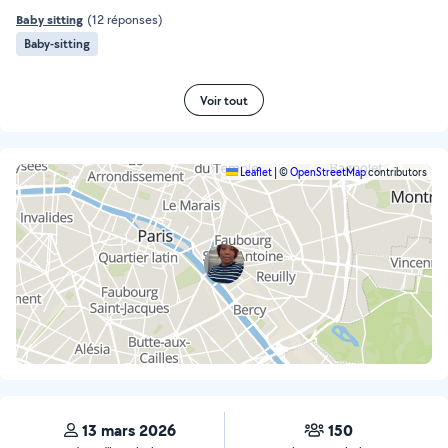
Baby sitting
(12 réponses)
Baby-sitting
Voir tout
Leaflet
|
©
OpenStreetMap
contributors
13 mars 2026
150