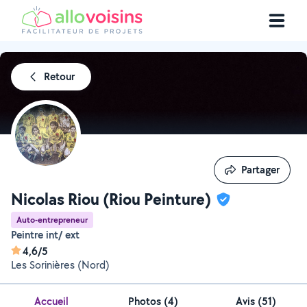
Retour
Partager
Partager
Nicolas Riou (Riou Peinture)
Auto-entrepreneur
Peintre int/ ext
4,6/5
Les Sorinières (Nord)
Accueil
Photos
(
4
)
Avis (51)