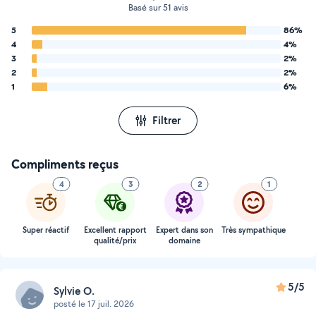
Basé sur 51 avis
5
86%
4
4%
3
2%
2
2%
1
6%
Filtrer
Compliments reçus
4
3
2
1
Super réactif
Excellent rapport
Expert dans son
Très sympathique
qualité/prix
domaine
5/5
Sylvie O.
posté le 17 juil. 2026