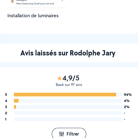
Installation de luminaires
Avis laissés sur Rodolphe Jary
4,9/5
Basé sur 97 avis
5
94%
4
4%
3
2%
2
-
1
-
Filtrer