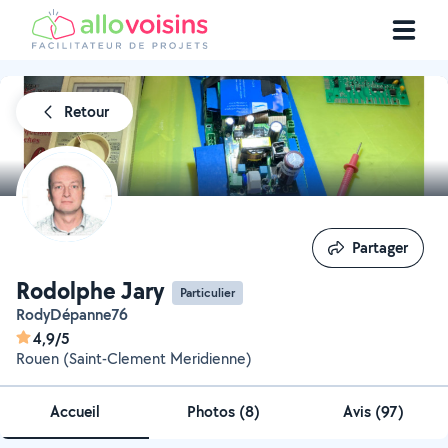
Retour
Partager
Partager
Rodolphe Jary
Particulier
RodyDépanne76
4,9/5
Rouen (Saint-Clement Meridienne)
Accueil
Photos
(
8
)
Avis (97)