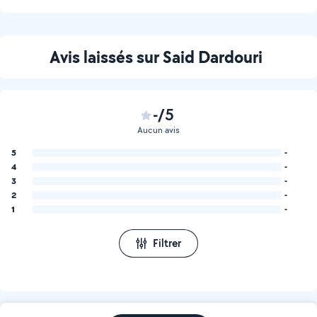
Avis laissés sur Said Dardouri
-/5
Aucun avis
5
-
4
-
3
-
2
-
1
-
Filtrer