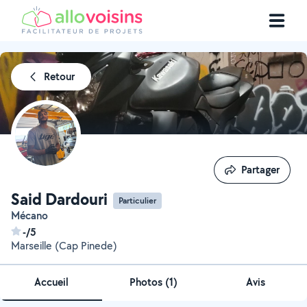
Retour
Partager
Partager
Said Dardouri
Particulier
Mécano
-/5
Marseille (Cap Pinede)
Accueil
Photos
(
1
)
Avis