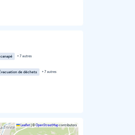
 canapé
+ 7 autres
Évacuation de déchets
+ 7 autres
Leaflet
|
©
OpenStreetMap
contributors