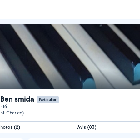
 Ben smida
Particulier
n 06
int-Charles)
Photos
(
2
)
Avis (83)