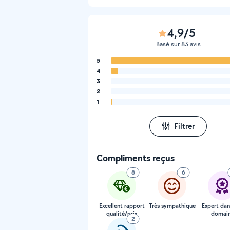
4,9/5
Basé sur 83 avis
5
4
3
2
1
Filtrer
Compliments reçus
8
6
Excellent rapport
Très sympathique
Expert dan
qualité/prix
domai
2