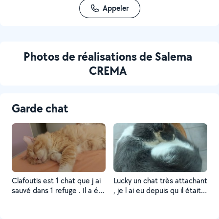
Appeler
Photos de réalisations de Salema
CREMA
Garde chat
Clafoutis est 1 chat que j ai
Lucky un chat très attachant
sauvé dans 1 refuge . Il a été
, je l ai eu depuis qu il était
maltraité et je lui ai comblé
bébé. On a une relation très
beaucoup d amour . Il est
forte.