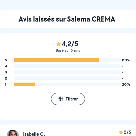
epanoui maintenant.
Avis laissés sur Salema CREMA
4,2/5
Basé sur 5 avis
5
80%
4
-
3
-
2
-
1
20%
Filtrer
5/5
Isabelle G.