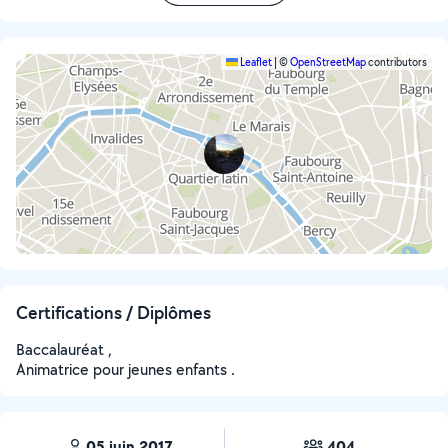
Leaflet
|
©
OpenStreetMap
contributors
Certifications / Diplômes
Baccalauréat ,
Animatrice pour jeunes enfants .
05 juin 2017
404