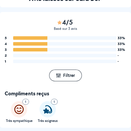
4/5
Basé sur 3 avis
5
33%
4
33%
3
33%
2
-
1
-
Filtrer
Compliments reçus
1
1
Très sympathique
Très soigneux