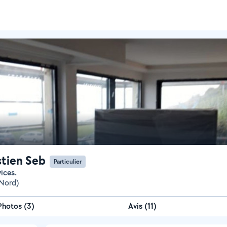
tien Seb
Particulier
vices.
(Nord)
Photos
(
3
)
Avis (11)