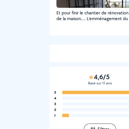
Et pour finir le chantier de rénovation
de la maison.... L'emménagement du c
Superbes rencontres de tt corps de 
Chantier inoubliable.
4,6/5
Basé sur 11 avis
5
4
3
2
1