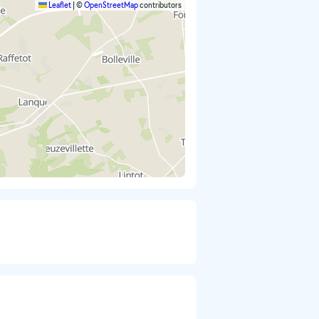
Leaflet
|
©
OpenStreetMap
contributors