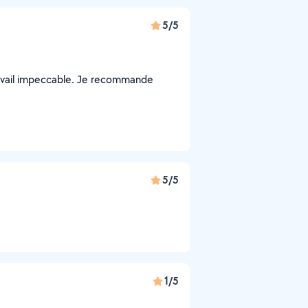
5/5
ravail impeccable. Je recommande
5/5
1/5