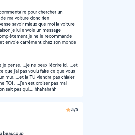
n commentaire pour chercher un
 de ma voiture donc rien
pense savoir mieux que moi la voiture
raison je lui envoie un message
 complètement je ne le recommande
e et envoie carrément chez son monde
e pense.....je ne peux l'écrire ici.....et
ce que j'ai pas voulu faire ce que vous
un mur.....et la TU viendra pas chialer
 TOI .....j'en est croiser pas mal
r on sait pas qui.....hhahahahh
5/5
ci beaucoup