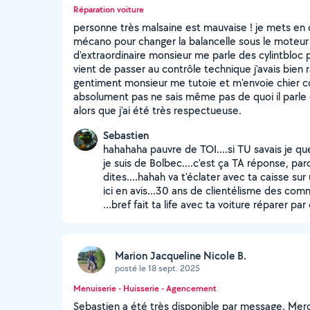
Réparation voiture
personne très malsaine est mauvaise ! je mets e
mécano pour changer la balancelle sous le moteur
d'extraordinaire monsieur me parle des cylintbloc 
vient de passer au contrôle technique j'avais bien 
gentiment monsieur me tutoie et m'envoie chier
absolument pas ne sais même pas de quoi il parl
alors que j'ai été très respectueuse.
Sebastien
hahahaha pauvre de TOI....si TU savais je que j
je suis de Bolbec....c'est ça TA réponse, par
dites....hahah va t'éclater avec ta caisse sur 
ici en avis...30 ans de clientélisme des comme
...bref fait ta life avec ta voiture réparer pa
Marion Jacqueline Nicole B.
posté le 18 sept. 2025
Menuiserie - Huisserie - Agencement
Sebastien a été très disponible par message. Mer