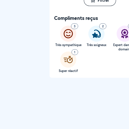
Filtrer
Compliments reçus
3
2
Très sympathique
Très soigneux
Expert dan
domai
1
Super réactif