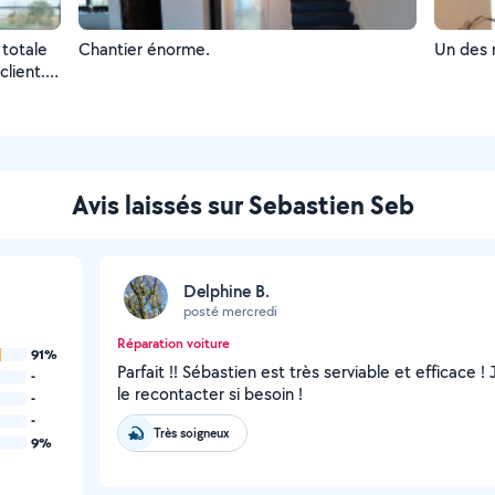
 totale
Chantier énorme.
Un des m
lient.
métiers.
Avis laissés sur Sebastien Seb
Delphine B.
posté mercredi
Réparation voiture
91%
Parfait !! Sébastien est très serviable et efficace 
-
le recontacter si besoin !
-
-
Très soigneux
9%