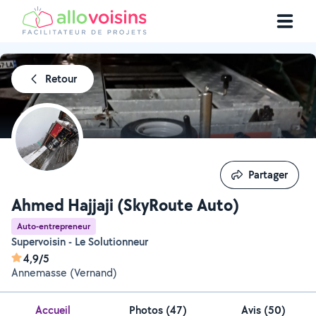
Retour
Partager
Partager
Ahmed Hajjaji (SkyRoute Auto)
Auto-entrepreneur
Supervoisin - Le Solutionneur
4,9/5
Annemasse (Vernand)
Accueil
Photos
(
47
)
Avis (50)