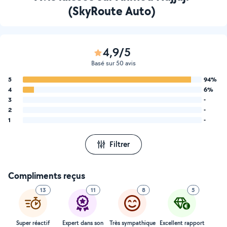
(SkyRoute Auto)
4,9/5
Basé sur 50 avis
5
94%
4
6%
3
-
2
-
1
-
Filtrer
Compliments reçus
13
11
8
5
Super réactif
Expert dans son
Très sympathique
Excellent rapport