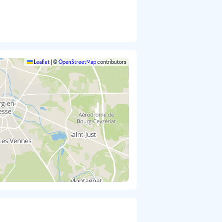
Leaflet
|
©
OpenStreetMap
contributors