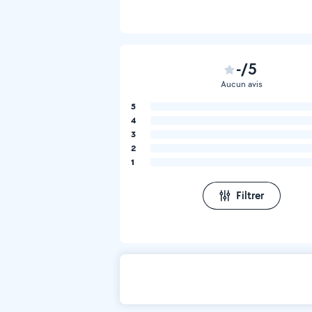
-/5
Aucun avis
5
4
3
2
1
Filtrer