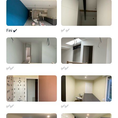
Fini ✔️
✅ ✅
✅✅
✅✅
✅✅
✅✅