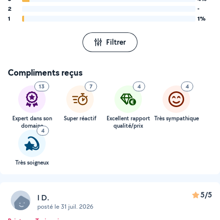
2
-
1
1%
Filtrer
Compliments reçus
13
7
4
4
Expert dans son
Super réactif
Excellent rapport
Très sympathique
domaine
qualité/prix
4
Très soigneux
5/5
I D.
posté le 31 juil. 2026