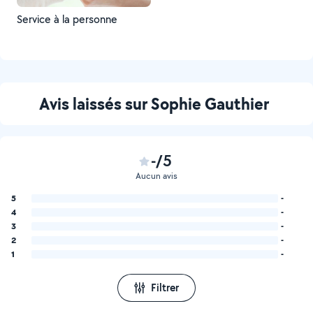
Service à la personne
Avis laissés sur Sophie Gauthier
-/5
Aucun avis
5
-
4
-
3
-
2
-
1
-
Filtrer