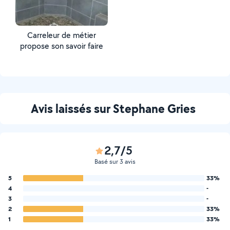
Carreleur de métier
propose son savoir faire
Avis laissés sur Stephane Gries
2,7/5
Basé sur 3 avis
5
33%
4
-
3
-
2
33%
1
33%