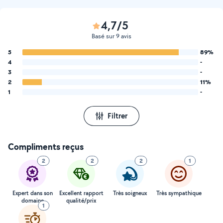
4,7/5
Basé sur 9 avis
5
89%
4
-
3
-
2
11%
1
-
Filtrer
Compliments reçus
2
2
2
1
Expert dans son
Excellent rapport
Très soigneux
Très sympathique
domaine
qualité/prix
1