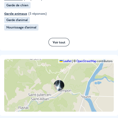
Garde de chien
Garde animaux
(5 réponses)
Garde d’animal
Nourrissage d'animal
Voir tout
Leaflet
|
©
OpenStreetMap
contributors