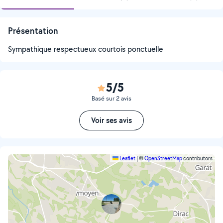
Présentation
Sympathique respectueux courtois ponctuelle
5/5
Basé sur 2 avis
Voir ses avis
Leaflet
|
©
OpenStreetMap
contributors