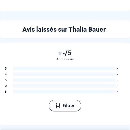
Avis laissés sur Thalia Bauer
-/5
Aucun avis
5
-
4
-
3
-
2
-
1
-
Filtrer