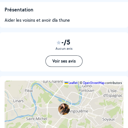
Présentation
Aider les voisins et avoir dla thune
-/5
Aucun avis
Voir ses avis
Leaflet
|
©
OpenStreetMap
contributors