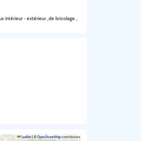
x intérieur - extérieur ,de bricolage ,
Leaflet
|
©
OpenStreetMap
contributors