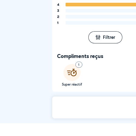
4
3
2
1
Filtrer
Compliments reçus
1
Super réactif