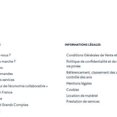
N
INFORMATIONS LÉGALES
-nous ?
Conditions Générales de Vente et 
 marche ?
Politique de confidentialité et de
vie privée
ro
Référencement, classement des 
demandes
contrôle des avis
 services
Mentions légales
tur de l'économie collaborative »
Cookies
en France
Location de matériel
se
Prestation de services
 et Grands Comptes
t