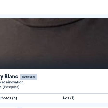
ry Blanc
Particulier
ge et rénovation
 (Pesquier)
Photos
(
3
)
Avis (1)