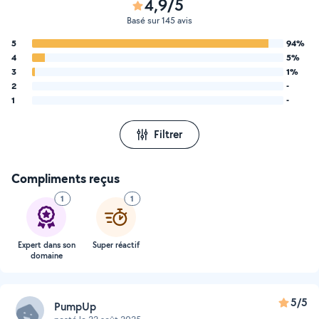
4,9/5
Basé sur 145 avis
5
94%
4
5%
3
1%
2
-
1
-
Filtrer
Compliments reçus
1
1
Expert dans son
Super réactif
domaine
5/5
PumpUp