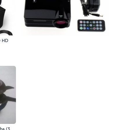
0 HD
cha (3