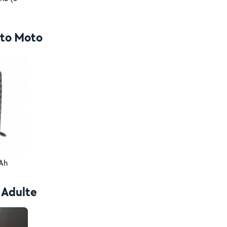
uto Moto
Ah
 Adulte