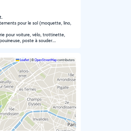
t.
êtements pour le sol (moquette, lino,
e pour voiture, vélo, trottinette,
pouineuse, poste à souder...
Leaflet
|
©
OpenStreetMap
contributors