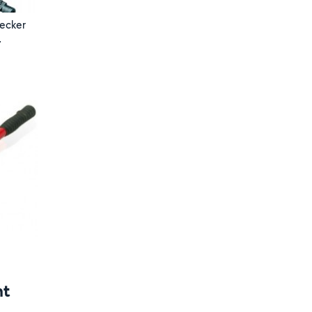
Decker
nt