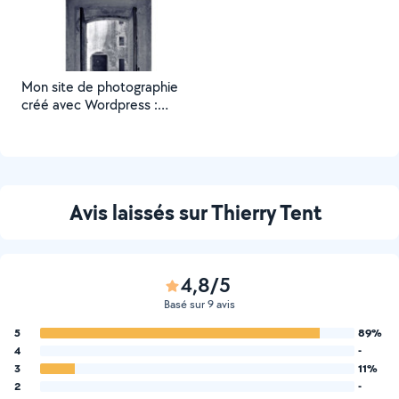
Mon site de photographie
créé avec Wordpress :
https://ttworld-photo.fr/
Avis laissés sur Thierry Tent
4,8/5
Basé sur 9 avis
5
89%
4
-
3
11%
2
-