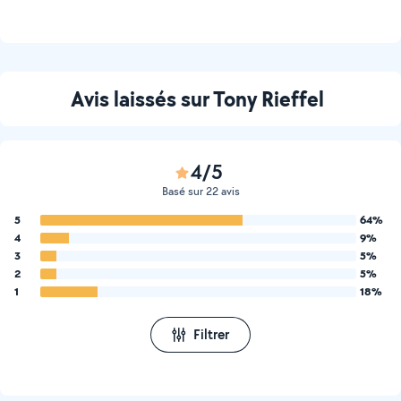
Avis laissés sur Tony Rieffel
4/5
Basé sur 22 avis
5
64%
4
9%
3
5%
2
5%
1
18%
Filtrer