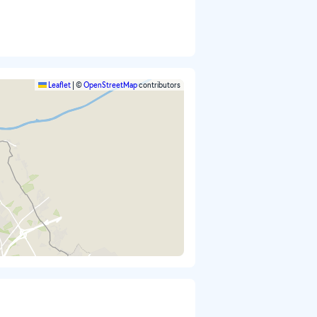
Leaflet
|
©
OpenStreetMap
contributors