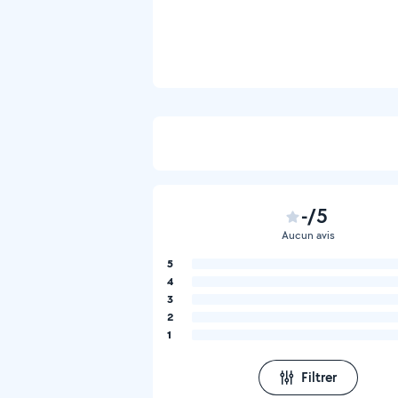
-/5
Aucun avis
5
4
3
2
1
Filtrer