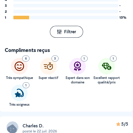
3
-
2
-
1
15%
Filtrer
Compliments reçus
6
5
1
1
Très sympathique
Super réactif
Expert dans son
Excellent rapport
domaine
qualité/prix
1
Très soigneux
5/5
Charles D.
posté le 22 juil. 2026