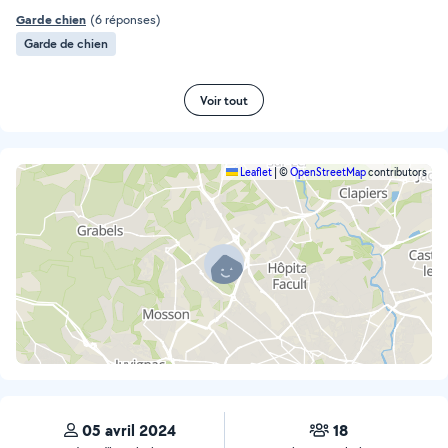
Garde chien
(6 réponses)
Garde de chien
Voir tout
Leaflet
|
©
OpenStreetMap
contributors
05 avril 2024
18