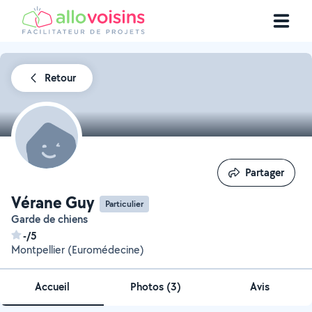
Retour
Partager
Partager
Vérane Guy
Particulier
Garde de chiens
-/5
Montpellier (Euromédecine)
Accueil
Photos
(
3
)
Avis