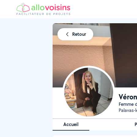
Retour
Véron
Femme d
Palavas-l
Accueil