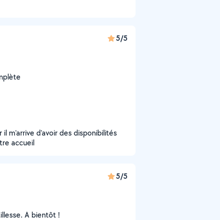
5/5
mplète
l m'arrive d'avoir des disponibilités
tre accueil
5/5
llesse. A bientôt !