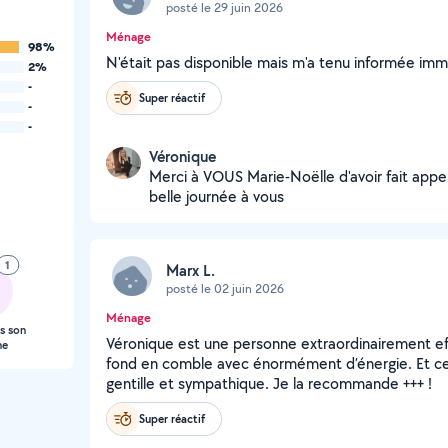
posté le 29 juin 2026
Ménage
98%
N'était pas disponible mais m'a tenu informée im
2%
-
Super réactif
-
-
Véronique
Merci à VOUS Marie-Noëlle d'avoir fait appe
belle journée à vous
1
Marx L.
posté le 02 juin 2026
Ménage
s son
Véronique est une personne extraordinairement ef
ne
fond en comble avec énormément d’énergie. Et ce 
gentille et sympathique. Je la recommande +++ !
Super réactif