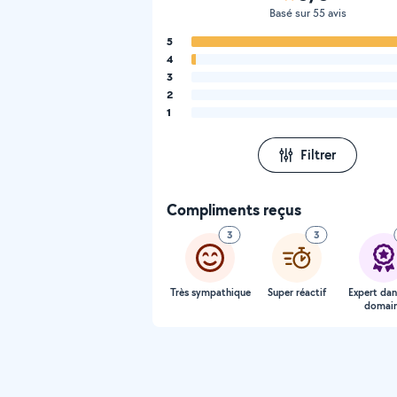
Basé sur 55 avis
5
4
3
2
1
Filtrer
Compliments reçus
3
3
Très sympathique
Super réactif
Expert dan
domai