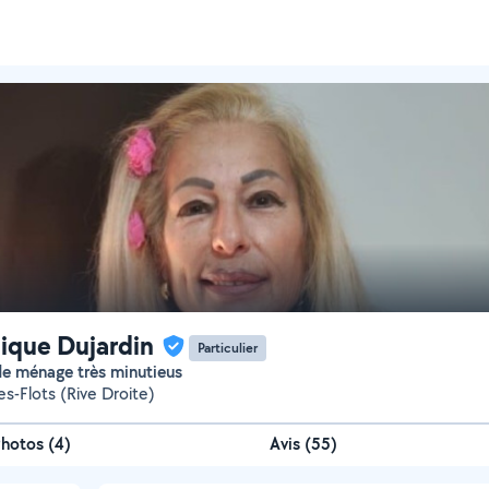
ique Dujardin
Particulier
e ménage très minutieus
es-Flots (Rive Droite)
Photos
(
4
)
Avis (55)