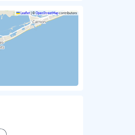
Leaflet
|
©
OpenStreetMap
contributors