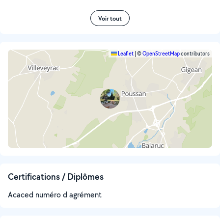
Voir tout
Leaflet
|
©
OpenStreetMap
contributors
Certifications / Diplômes
Acaced numéro d agrément