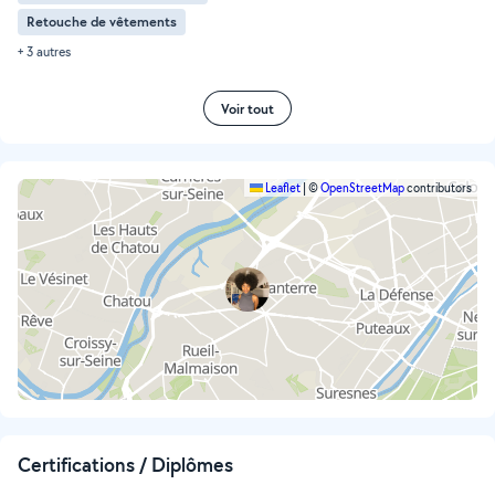
Retouche de vêtements
+ 3 autres
Voir tout
Leaflet
|
©
OpenStreetMap
contributors
Certifications / Diplômes