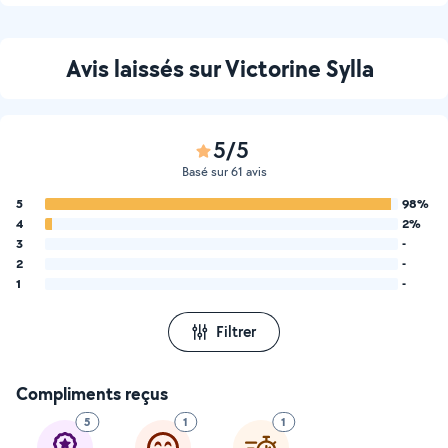
Avis laissés sur Victorine Sylla
5/5
Basé sur 61 avis
5
98%
4
2%
3
-
2
-
1
-
Filtrer
Compliments reçus
5
1
1