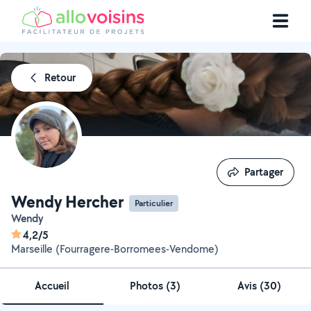
Retour
Partager
Partager
Wendy Hercher
Particulier
Wendy
4,2/5
Marseille (Fourragere-Borromees-Vendome)
Accueil
Photos
(
3
)
Avis (30)