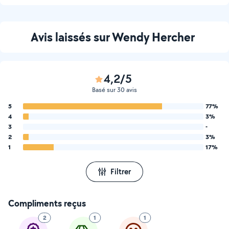
Avis laissés sur Wendy Hercher
4,2/5
Basé sur 30 avis
5
77%
4
3%
3
-
2
3%
1
17%
Filtrer
Compliments reçus
2
1
1