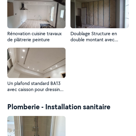
double hauteur entre axe
une lame d’aire et isolation
40cm structure double
de 10mm . Traitement de
,double plaque avec
bandes.
isolation .
Rénovation cuisine travaux
Doublage Structure en
de plâtrerie peinture
double montant avec
isolation acoustique produit
isover
Un plafond standard BA13
avec caisson pour dressing
joint creux 7*7cm cache
lumière 10cm
Plomberie - Installation sanitaire