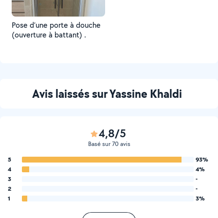
Pose d’une porte à douche
(ouverture à battant) .
Avis laissés sur Yassine Khaldi
4,8/5
Basé sur 70 avis
5
93%
4
4%
3
-
2
-
1
3%