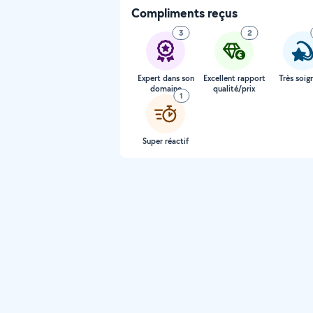
Compliments reçus
3
2
Expert dans son
Excellent rapport
Très soig
domaine
qualité/prix
1
Super réactif