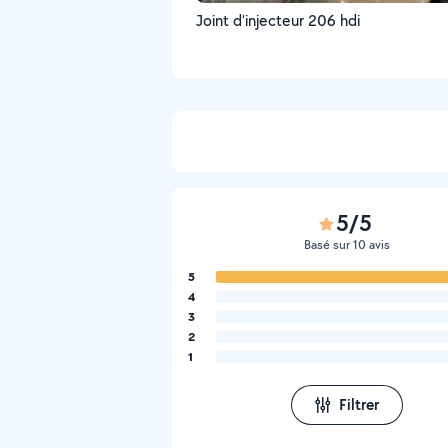
Joint d’injecteur 206 hdi
5/5
Basé sur 10 avis
5
4
3
2
1
Filtrer