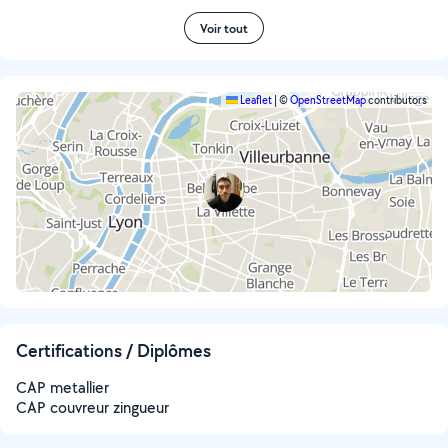
Voir tout
Leaflet
|
©
OpenStreetMap
contributors
Certifications / Diplômes
CAP metallier
CAP couvreur zingueur