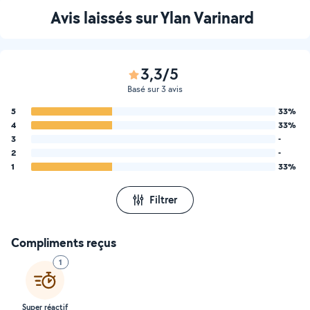
Avis laissés sur Ylan Varinard
3,3/5
Basé sur 3 avis
5
33%
4
33%
3
-
2
-
1
33%
Filtrer
Compliments reçus
1
Super réactif