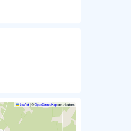
Leaflet
|
©
OpenStreetMap
contributors