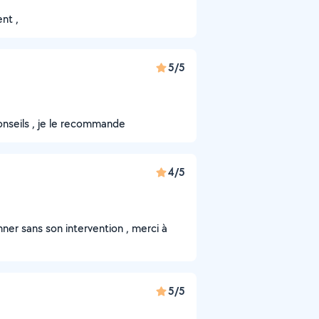
nt ,
5/5
onseils , je le recommande
4/5
ner sans son intervention , merci à
5/5