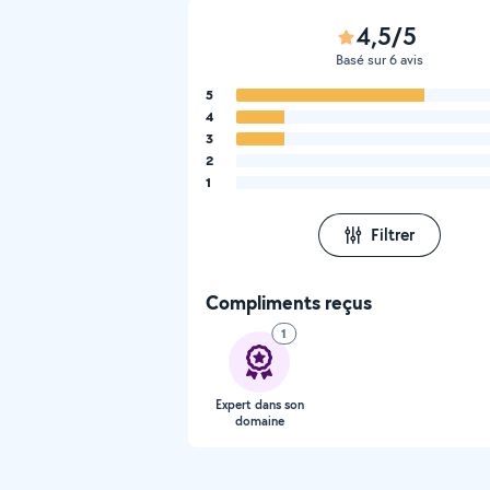
4,5/5
Basé sur 6 avis
5
4
3
2
1
Filtrer
Compliments reçus
1
Expert dans son
domaine