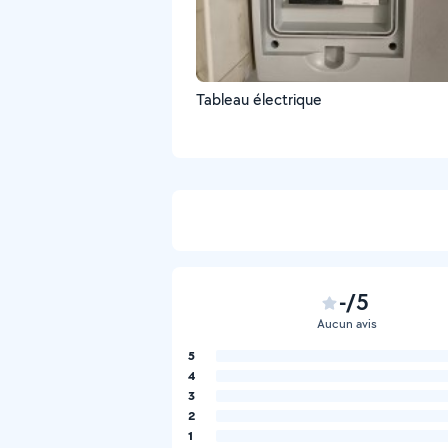
Tableau électrique
-/5
Aucun avis
5
4
3
2
1