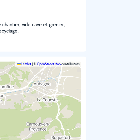
 chantier, vide cave et grenier,
ecyclage.
Leaflet
|
©
OpenStreetMap
contributors